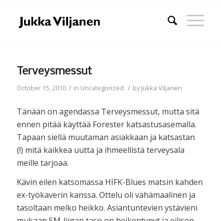
Terveysmessut
/
/
October 15, 2010
in
Uncategorized
by
Jukka Viljanen
Tänään on agendassa Terveysmessut, mutta sitä
ennen pitää käyttää Forester katsastusasemalla.
Tapaan siellä muutaman asiakkaan ja katsastan
(!) mitä kaikkea uutta ja ihmeellistä terveysala
meille tarjoaa.
Kävin eilen katsomassa HIFK-Blues matsin kahden
ex-työkaverin kanssa. Ottelu oli vähämaalinen ja
tasoltaan melko heikko. Asiantuntevien ystävieni
mukaan SM-liigan taso on heikentynyt ja eilisen