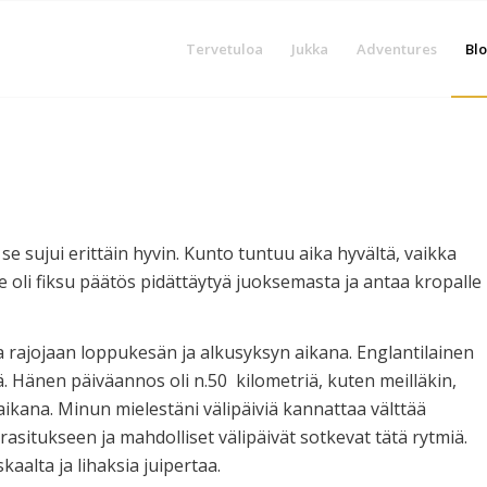
Tervetuloa
Jukka
Adventures
Blo
e sujui erittäin hyvin. Kunto tuntuu aika hyvältä, vaikka
 oli fiksu päätös pidättäytyä juoksemasta ja antaa kropalle
ia rajojaan loppukesän ja alkusyksyn aikana. Englantilainen
. Hänen päiväannos oli n.50 kilometriä, kuten meilläkin,
ikana. Minun mielestäni välipäiviä kannattaa välttää
 rasitukseen ja mahdolliset välipäivät sotkevat tätä rytmiä.
kaalta ja lihaksia juipertaa.