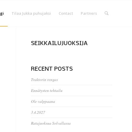
gi
Tilaa Jukka puhujaksi
Contact
Partners
SEIKKAILUJUOKSIJA
RECENT POSTS
Traktorin rengas
Ennätysten tehtailu
Ole valppaana
3.4.2027
Ratajuoksua Solvallassa