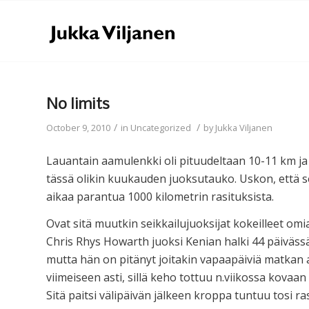
No limits
/
/
October 9, 2010
in
Uncategorized
by
Jukka Viljanen
Lauantain aamulenkki oli pituudeltaan 10-11 km ja s
tässä olikin kuukauden juoksutauko. Uskon, että se
aikaa parantua 1000 kilometrin rasituksista.
Ovat sitä muutkin seikkailujuoksijat kokeilleet om
Chris Rhys Howarth juoksi Kenian halki 44 päivässä
mutta hän on pitänyt joitakin vapaapäiviä matkan a
viimeiseen asti, sillä keho tottuu n.viikossa kovaan
Sitä paitsi välipäivän jälkeen kroppa tuntuu tosi ras