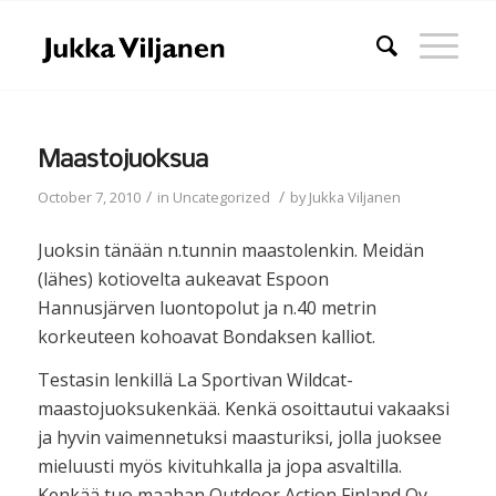
Maastojuoksua
/
/
October 7, 2010
in
Uncategorized
by
Jukka Viljanen
Juoksin tänään n.tunnin maastolenkin. Meidän
(lähes) kotiovelta aukeavat Espoon
Hannusjärven luontopolut ja n.40 metrin
korkeuteen kohoavat Bondaksen kalliot.
Testasin lenkillä La Sportivan Wildcat-
maastojuoksukenkää. Kenkä osoittautui vakaaksi
ja hyvin vaimennetuksi maasturiksi, jolla juoksee
mieluusti myös kivituhkalla ja jopa asvaltilla.
Kenkää tuo maahan Outdoor Action Finland Oy