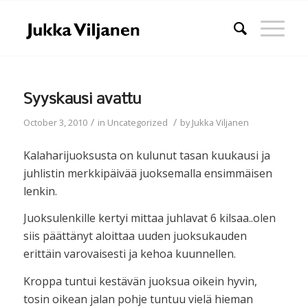
Syyskausi avattu
/
/
October 3, 2010
in
Uncategorized
by
Jukka Viljanen
Kalaharijuoksusta on kulunut tasan kuukausi ja
juhlistin merkkipäivää juoksemalla ensimmäisen
lenkin.
Juoksulenkille kertyi mittaa juhlavat 6 kilsaa..olen
siis päättänyt aloittaa uuden juoksukauden
erittäin varovaisesti ja kehoa kuunnellen.
Kroppa tuntui kestävän juoksua oikein hyvin,
tosin oikean jalan pohje tuntuu vielä hieman