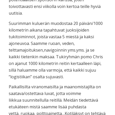
toivottavasti ensi viikolla voin kertoa teille hyviä
uutisia.
Suurimman kuluerän muodostaa 20 päivän/1000
kilometrin aikana tapahtuvat juoksijoiden
tukitoiminnot, joista vastaa 5 miestä ja kaksi
ajoneuvoa. Saamme ruoan, veden,
telttamajoituksen,navigoinnin yms.yms. ja se
kaikki tietenkin maksaa. Tukiryhmän pomo Chris
on ajanut 1000 kilometrin reitin kertaalleen läpi,
sillä haluamme olla varmoja, että kaikki sujuu
“logistiikan” osalta sujuvasti.
Paikallisilta viranomaisilta ja maanomistajilta on
saatava/ostettava luvat, jotta voimme
liikkua suunnitellulla reitillä. Meidän tiedettävä
etukäteen mistä saamme lisää puhdasta
vettä, ruokaa, polttoainetta…Kotiläksyt on tehtävä