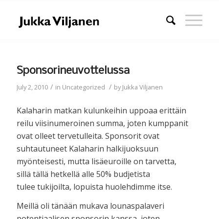
Sponsorineuvottelussa
/
/
July 2, 2010
in
Uncategorized
by
Jukka Viljanen
Kalaharin matkan kulunkeihin uppoaa erittäin
reilu viisinumeroinen summa, joten kumppanit
ovat olleet tervetulleita. Sponsorit ovat
suhtautuneet Kalaharin halkijuoksuun
myönteisesti, mutta lisäeuroille on tarvetta,
sillä tällä hetkellä alle 50% budjetista
tulee tukijoilta, lopuista huolehdimme itse.
Meillä oli tänään mukava lounaspalaveri
potentiaalisen sponsorin kanssa, joten