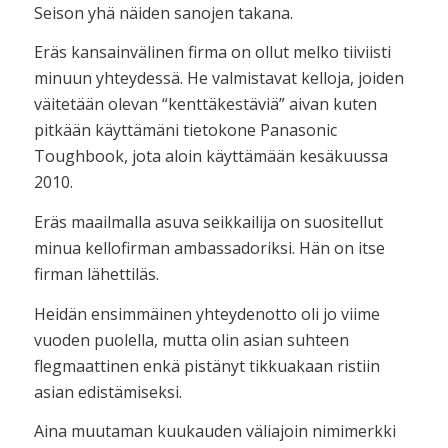
Seison yhä näiden sanojen takana.
Eräs kansainvälinen firma on ollut melko tiiviisti
minuun yhteydessä. He valmistavat kelloja, joiden
väitetään olevan “kenttäkestäviä” aivan kuten
pitkään käyttämäni tietokone Panasonic
Toughbook, jota aloin käyttämään kesäkuussa
2010.
Eräs maailmalla asuva seikkailija on suositellut
minua kellofirman ambassadoriksi. Hän on itse
firman lähettiläs.
Heidän ensimmäinen yhteydenotto oli jo viime
vuoden puolella, mutta olin asian suhteen
flegmaattinen enkä pistänyt tikkuakaan ristiin
asian edistämiseksi.
Aina muutaman kuukauden väliajoin nimimerkki