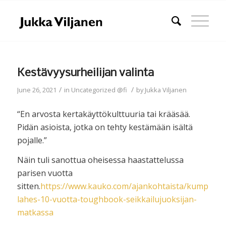
Kestävyysurheilijan valinta
/
/
June 26, 2021
in
Uncategorized @fi
by
Jukka Viljanen
“En arvosta kertakäyttökulttuuria tai krääsää.
Pidän asioista, jotka on tehty kestämään isältä
pojalle.”
Näin tuli sanottua oheisessa haastattelussa
parisen vuotta
sitten.
https://www.kauko.com/ajankohtaista/kumppani
lahes-10-vuotta-toughbook-seikkailujuoksijan-
matkassa