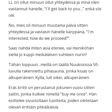
LL on ollut minuun ollut yhteydessä ja minä olen
vastannut hänelle, “I´ll get back to you…” enkä siis
ole.
No, mies oli minuun muutama päivä sitten
yhteydessä ja vastasin hänelle kärppänä, “I´m
interested, how do we proceed?”.
Saas nähdä miten asia etenee, vai meniköhän
siellä jo kuppi meikäläisen suhteen nurin?
Tähän loppuun…meillä on täällä Nuuksiossa 50-
luvulla rakennettu pihasauna, jonka kiuas on
alkuperäinen. Kyllä, luit oikei, alkuperäinen.
Eräs britti on perustanut jokunen vuosi sitten
saitin, jonka kulkee nimellä “buy me once”. Hän
esittelee sivustollaan tuotteita, joiden oletetaan
olevan erittäin pitkäikäisiä.