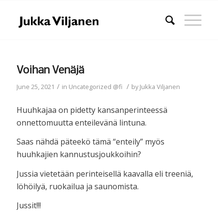
Voihan Venäjä
/
/
June 25, 2021
in
Uncategorized @fi
by
Jukka Viljanen
Huuhkajaa on pidetty kansanperinteessä
onnettomuutta enteilevänä lintuna.
Saas nähdä päteekö tämä “enteily” myös
huuhkajien kannustusjoukkoihin?
Jussia vietetään perinteisellä kaavalla eli treeniä,
löhöilyä, ruokailua ja saunomista.
Jussit!!!