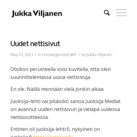
Uudet nettisivut
/
/
May 23, 2021
in
Uncategorized @fi
by
Jukka Viljanen
Otsikon perusteella voisi kuvitella, että olen
suunnittelemassa uusia nettisivuja.
En ole. Näillä mennään vielä jonkin aikaa.
Juoksija-lehti vai pitäisikö sanoa Juoksija Mediat
on avannut uuden nettisivun ja vieläpä uudessa
nettiosoitteessa.
Entinen oli juoksija-lehti.fi, nykyinen on