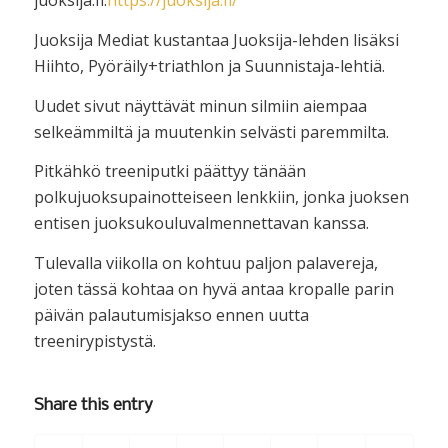
juoksija.fi.
https://juoksija.fi/
Juoksija Mediat kustantaa Juoksija-lehden lisäksi
Hiihto, Pyöräily+triathlon ja Suunnistaja-lehtiä.
Uudet sivut näyttävät minun silmiin aiempaa
selkeämmiltä ja muutenkin selvästi paremmilta.
Pitkähkö treeniputki päättyy tänään
polkujuoksupainotteiseen lenkkiin, jonka juoksen
entisen juoksukouluvalmennettavan kanssa.
Tulevalla viikolla on kohtuu paljon palavereja,
joten tässä kohtaa on hyvä antaa kropalle parin
päivän palautumisjakso ennen uutta
treenirypistystä.
Share this entry