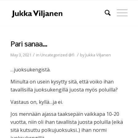
Pari sanaa…
/
/
May 3, 2021
in
Uncategorized @fi
by
Jukka Viljanen
…juoksukengistä.
Minulta on usein kysytty sitä, että voiko ihan
tavallisilla juoksukengillä juosta myös poluilla?
Vastaus on, kyllä…ja ei.
Jos mennään ajassa taaksepäin vaikkapa 10-20
vuotta, niin oli ihan tavallista juosta poluilla (eikä
sitä kutsuttu polkujuoksuksi..) ihan normi