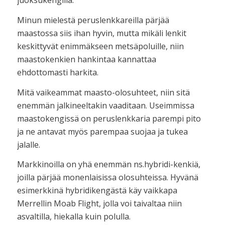
juoksukengillä.
Minun mielestä peruslenkkareilla pärjää
maastossa siis ihan hyvin, mutta mikäli lenkit
keskittyvät enimmäkseen metsäpoluille, niin
maastokenkien hankintaa kannattaa
ehdottomasti harkita.
Mitä vaikeammat maasto-olosuhteet, niin sitä
enemmän jalkineeltakin vaaditaan. Useimmissa
maastokengissä on peruslenkkaria parempi pito
ja ne antavat myös parempaa suojaa ja tukea
jalalle.
Markkinoilla on yhä enemmän ns.hybridi-kenkiä,
joilla pärjää monenlaisissa olosuhteissa. Hyvänä
esimerkkinä hybridikengästä käy vaikkapa
Merrellin Moab Flight, jolla voi taivaltaa niin
asvaltilla, hiekalla kuin polulla.