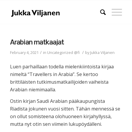
Arabian matkaajat
/
/
February 4, 2021
in
Uncategorized @fi
by
Jukka Viljanen
Luen parhaillaan todella mielenkiintoista kirjaa
nimeltä “Travellers in Arabia”. Se kertoo
brittiläisten tutkimusmatkailijoiden vaiheista
Arabian niemimaalla.
Ostin kirjan Saudi Arabian pääkaupungista
Riadista jokunen vuosi sitten. Tähän mennessä se
on ollut somisteena olohuoneen kirjahyllyssä,
mutta nyt otin sen viimein lukupöydälleni.