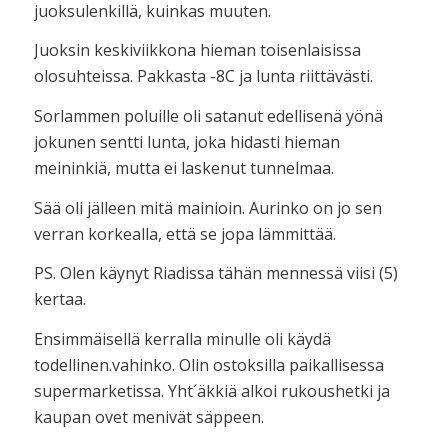
juoksulenkillä, kuinkas muuten.
Juoksin keskiviikkona hieman toisenlaisissa
olosuhteissa. Pakkasta -8C ja lunta riittävästi.
Sorlammen poluille oli satanut edellisenä yönä
jokunen sentti lunta, joka hidasti hieman
meininkiä, mutta ei laskenut tunnelmaa.
Sää oli jälleen mitä mainioin. Aurinko on jo sen
verran korkealla, että se jopa lämmittää.
PS. Olen käynyt Riadissa tähän mennessä viisi (5)
kertaa.
Ensimmäisellä kerralla minulle oli käydä
todellinen.vahinko. Olin ostoksilla paikallisessa
supermarketissa. Yht´äkkiä alkoi rukoushetki ja
kaupan ovet menivät säppeen.