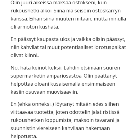
Olin juuri aikeissa maksaa ostokseni, kun
rukoushetki alkoi. Siinä mä seisoin ostoskärryn
kanssa. Eihän siinä muuten mitään, mutta minulla
oli armoton kushätä.
En päässyt kaupasta ulos ja vaikka olisin päässyt,
niin kahvilat tai muut potentiaaliset lorotuspaikat
olivat kiinni..
No, hätä keinot keksii. Lähdin etsimään suuren
supermarketin ämpäriosastoa. Olin päättänyt
helpottaa oloani kusaisemalla ensimmäiseen
käsiin osuvaan muovisaaviin.
En (ehkä onneksi..) löytänyt mitään edes siihen
viittaavaa tuotetta, joten odottelin jalat ristissä
rukoushetken loppumista, maksoin tavarani ja
suunnistin viereiseen kahvilaan hakemaan
helpotusta.