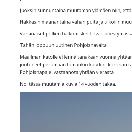
Juoksin sunnuntaina muutaman ylämäen niin, että ha
Hakkasin maanantaina vähän puita ja ulkoilin muute
Varsinaiset pöllien halkomiskelit ovat lähestymässä; 
Tähän loppuun uutinen Pohjoisnavalta.
Maailman katolle ei lennä tänäkään vuonna yhtään 
joutuneet perumaan tämänkin kauden, koronan taki
Pohjoisnapa ei vastaanota yhtään vierasta.
No, tässä muutamia kuvia 14 vuoden takaa,