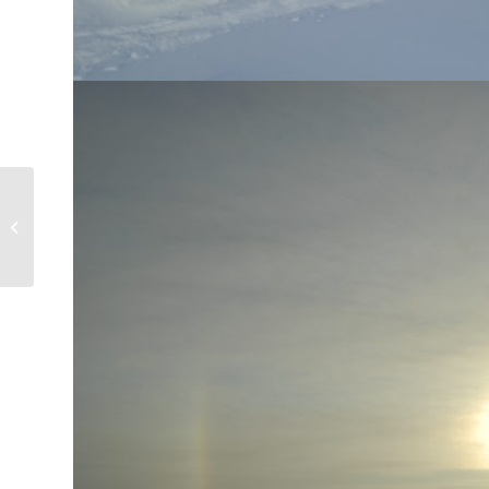
Kohti kevättä…