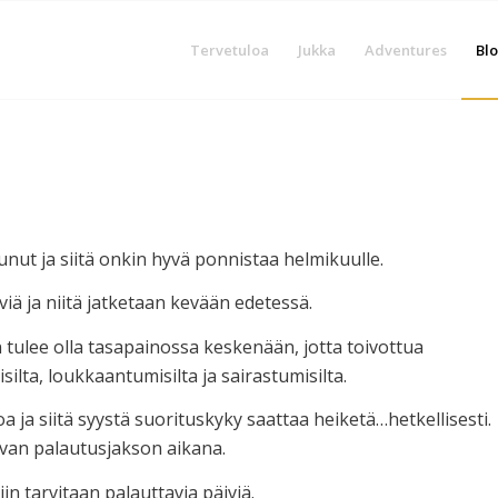
Tervetuloa
Jukka
Adventures
Blo
ut ja siitä onkin hyvä ponnistaa helmikuulle.
iä ja niitä jatketaan kevään edetessä.
n tulee olla tasapainossa keskenään, jotta toivottua
isilta, loukkaantumisilta ja sairastumisilta.
 ja siitä syystä suorituskyky saattaa heiketä…hetkellisesti.
van palautusjakson aikana.
iin tarvitaan palauttavia päiviä.