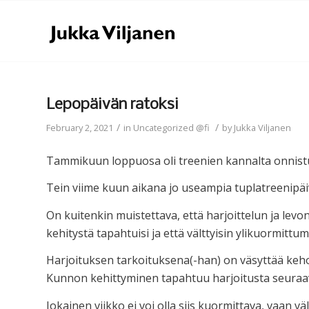
Lepopäivän ratoksi
/
/
February 2, 2021
in
Uncategorized @fi
by
Jukka Viljanen
Tammikuun loppuosa oli treenien kannalta onnistun
Tein viime kuun aikana jo useampia tuplatreenipäiv
On kuitenkin muistettava, että harjoittelun ja levo
kehitystä tapahtuisi ja että välttyisin ylikuormittum
Harjoituksen tarkoituksena(-han) on väsyttää kehoa
Kunnon kehittyminen tapahtuu harjoitusta seuraa
Jokainen viikko ei voi olla siis kuormittava, vaan väl