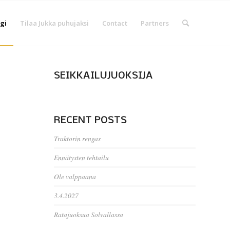
gi
Tilaa Jukka puhujaksi
Contact
Partners
SEIKKAILUJUOKSIJA
RECENT POSTS
Traktorin rengas
Ennätysten tehtailu
Ole valppaana
3.4.2027
Ratajuoksua Solvallassa