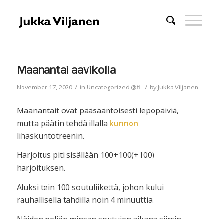
Maanantai aavikolla
/
/
November 17, 2020
in
Uncategorized @fi
by
Jukka Viljanen
Maanantait ovat pääsääntöisesti lepopäiviä,
mutta päätin tehdä illalla
kunnon
lihaskuntotreenin.
Harjoitus piti sisällään 100+100(+100)
harjoituksen.
Aluksi tein 100 soutuliikettä, johon kului
rauhallisella tahdilla noin 4 minuuttia.