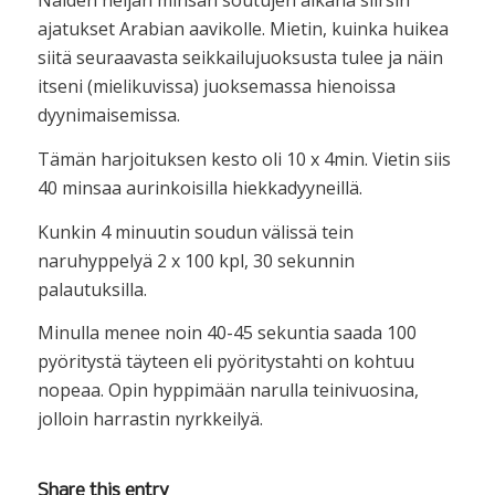
Näiden neljän minsan soutujen aikana siirsin
ajatukset Arabian aavikolle. Mietin, kuinka huikea
siitä seuraavasta seikkailujuoksusta tulee ja näin
itseni (mielikuvissa) juoksemassa hienoissa
dyynimaisemissa.
Tämän harjoituksen kesto oli 10 x 4min. Vietin siis
40 minsaa aurinkoisilla hiekkadyyneillä.
Kunkin 4 minuutin soudun välissä tein
naruhyppelyä 2 x 100 kpl, 30 sekunnin
palautuksilla.
Minulla menee noin 40-45 sekuntia saada 100
pyöritystä täyteen eli pyöritystahti on kohtuu
nopeaa. Opin hyppimään narulla teinivuosina,
jolloin harrastin nyrkkeilyä.
Share this entry