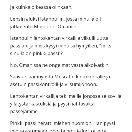
Ja kuinka oikeassa olinkaan….
Lensin aluksi Istanbuliin, josta minulla oli
jatkolento Muscatiin, Omaniin.
Istanbulin lentokentän virkailija vilkuili uutta
passiani ja mies kysyi minulta hymyillen, “miksi
sinulla on pinkki passi”?
No, Omanissa ne ongelmat vasta alkoivatkin.
Saavuin aamuyöstä Muscatin lentokentälle ja
asetuin passikontrolli-ja viisumijonoon.
Lentokentän virkailija teki meille jonossa seisoville
yllätystarkastuksia ja pyysi nähtäväksi
passejamme.
Pinkki passi herätti miehen huomion. Hän pyysi
minua astumaan jonosta pois ja kertoi, että