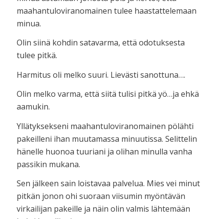
maahantuloviranomainen tulee haastattelemaan
minua.
Olin siinä kohdin satavarma, että odotuksesta
tulee pitkä.
Harmitus oli melko suuri. Lievästi sanottuna….
Olin melko varma, että siitä tulisi pitkä yö…ja ehkä
aamukin.
Yllätyksekseni maahantuloviranomainen pölähti
pakeilleni ihan muutamassa minuutissa. Selittelin
hänelle huonoa tuuriani ja olihan minulla vanha
passikin mukana.
Sen jälkeen sain loistavaa palvelua. Mies vei minut
pitkän jonon ohi suoraan viisumin myöntävän
virkailijan pakeille ja näin olin valmis lähtemään