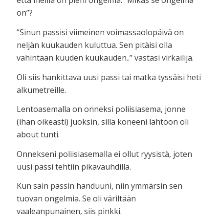
että meillä on pieni ongelma. “Mikäs se ongelma
on”?
“Sinun passisi viimeinen voimassaolopäivä on
neljän kuukauden kuluttua. Sen pitäisi olla
vähintään kuuden kuukauden..” vastasi virkailija.
Oli siis hankittava uusi passi tai matka tyssäisi heti
alkumetreille.
Lentoasemalla on onneksi poliisiasema, jonne
(ihan oikeasti) juoksin, sillä koneeni lähtöön oli
about tunti.
Onnekseni poliisiasemalla ei ollut ryysistä, joten
uusi passi tehtiin pikavauhdilla.
Kun sain passin handuuni, niin ymmärsin sen
tuovan ongelmia. Se oli väriltään
vaaleanpunainen, siis pinkki.