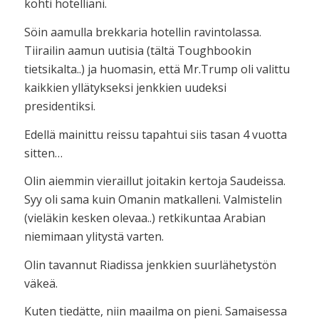
kohti hotelliani.
Söin aamulla brekkaria hotellin ravintolassa.
Tiirailin aamun uutisia (tältä Toughbookin
tietsikalta..) ja huomasin, että Mr.Trump oli valittu
kaikkien yllätykseksi jenkkien uudeksi
presidentiksi.
Edellä mainittu reissu tapahtui siis tasan 4 vuotta
sitten…
Olin aiemmin vieraillut joitakin kertoja Saudeissa.
Syy oli sama kuin Omanin matkalleni. Valmistelin
(vieläkin kesken olevaa..) retkikuntaa Arabian
niemimaan ylitystä varten.
Olin tavannut Riadissa jenkkien suurlähetystön
väkeä.
Kuten tiedätte, niin maailma on pieni. Samaisessa