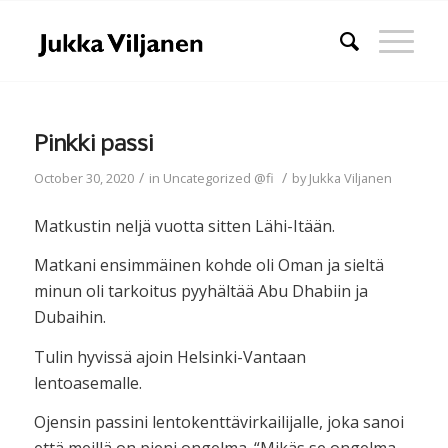
Pinkki passi
/
/
October 30, 2020
in
Uncategorized @fi
by
Jukka Viljanen
Matkustin neljä vuotta sitten Lähi-Itään.
Matkani ensimmäinen kohde oli Oman ja sieltä
minun oli tarkoitus pyyhältää Abu Dhabiin ja
Dubaihin.
Tulin hyvissä ajoin Helsinki-Vantaan
lentoasemalle.
Ojensin passini lentokenttävirkailijalle, joka sanoi