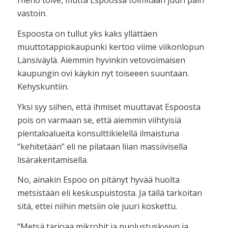
Hieno toive, mutta Espoossa toimitaan juuri päin
vastoin.
Espoosta on tullut yks kaks yllättäen
muuttotappiokaupunki kertoo viime viikonlopun
Länsiväylä. Aiemmin hyvinkin vetovoimaisen
kaupungin ovi käykin nyt toiseeen suuntaan.
Kehyskuntiin.
Yksi syy siihen, että ihmiset muuttavat Espoosta
pois on varmaan se, että aiemmin viihtyisiä
pientaloalueita konsulttikielellä ilmaistuna
“kehitetään” eli ne pilataan liian massiivisella
lisärakentamisella.
No, ainakin Espoo on pitänyt hyvää huolta
metsistään eli keskuspuistosta. Ja tällä tarkoitan
sitä, ettei niihin metsiin ole juuri koskettu.
“Metsä tarjoaa mikrobit ja puolustuskyvyn ja