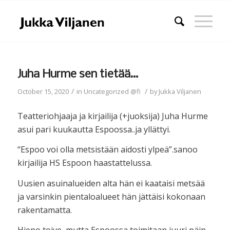
Juha Hurme sen tietää…
/
/
October 15, 2020
in
Uncategorized @fi
by
Jukka Viljanen
Teatteriohjaaja ja kirjailija (+juoksija) Juha Hurme
asui pari kuukautta Espoossa..ja yllättyi.
“Espoo voi olla metsistään aidosti ylpeä”.sanoo
kirjailija HS Espoon haastattelussa.
Uusien asuinalueiden alta hän ei kaataisi metsää
ja varsinkin pientaloalueet hän jättäisi kokonaan
rakentamatta.