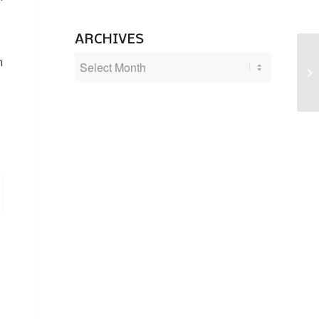
ARCHIVES
n
Ma