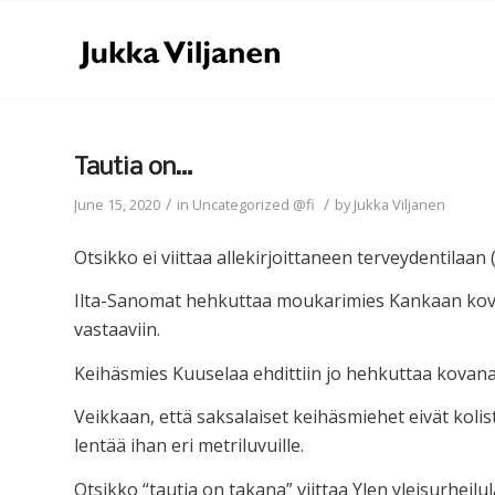
Tautia on…
/
/
June 15, 2020
in
Uncategorized @fi
by
Jukka Viljanen
Otsikko ei viittaa allekirjoittaneen terveydentilaa
Ilta-Sanomat hehkuttaa moukarimies Kankaan kovia
vastaaviin.
Keihäsmies Kuuselaa ehdittiin jo hehkuttaa kovana
Veikkaan, että saksalaiset keihäsmiehet eivät kolis
lentää ihan eri metriluvuille.
Otsikko “tautia on takana” viittaa Ylen yleisurheilu