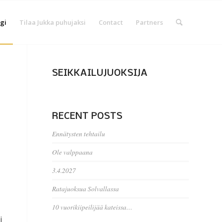
gi
Tilaa Jukka puhujaksi
Contact
Partners
SEIKKAILUJUOKSIJA
RECENT POSTS
Ennätysten tehtailu
Ole valppaana
3.4.2027
Ratajuoksua Solvallassa
10 vuorikiipeilijää kateissa…
i