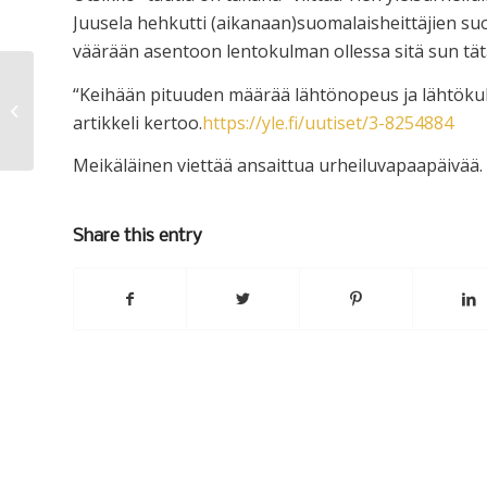
Juusela hehkutti (aikanaan)suomalaisheittäjien suo
väärään asentoon lentokulman ollessa sitä sun tät
“Keihään pituuden määrää lähtönopeus ja lähtökulm
Kalliolla kukkulalla
artikkeli kertoo.
https://yle.fi/uutiset/3-8254884
Meikäläinen viettää ansaittua urheiluvapaapäivää.
Share this entry