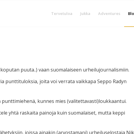
Tervetuloa
Jukka
Adventures
Blo
n (koputan puuta..) vaan suomalaiseen urheilujournalismiin.
 punttituloksia, joita voi verrata vaikkapa Seppo Radyn
 punttimiehenä, kunnes mies (valitettavasti)loukkaantui.
tele yhtä raskaita painoja kuin suomalaiset, mutta keppi
lähetyksiin, joissa ainakin (arvostamani) urheiluselostaja Nik