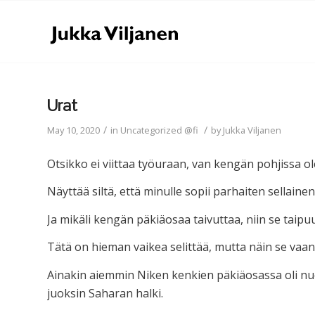
Urat
/
/
May 10, 2020
in
Uncategorized @fi
by
Jukka Viljanen
Otsikko ei viittaa työuraan, van kengän pohjissa ole
Näyttää siltä, että minulle sopii parhaiten sellai
Ja mikäli kengän päkiäosaa taivuttaa, niin se taip
Tätä on hieman vaikea selittää, mutta näin se vaan
Ainakin aiemmin Niken kenkien päkiäosassa oli nuo 
juoksin Saharan halki.