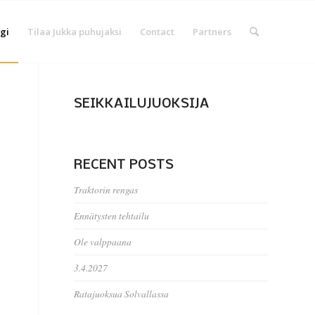
gi
Tilaa Jukka puhujaksi
Contact
Partners
SEIKKAILUJUOKSIJA
RECENT POSTS
Traktorin rengas
Ennätysten tehtailu
Ole valppaana
3.4.2027
Ratajuoksua Solvallassa