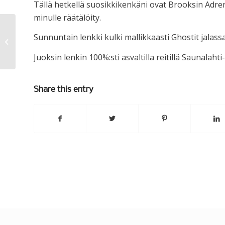
Tällä hetkellä suosikkikenkäni ovat Brooksin Adre
minulle räätälöity.
Sunnuntain lenkki kulki mallikkaasti Ghostit jalass
Haltille?
Juoksin lenkin 100%:sti asvaltilla reitillä Saunala
Share this entry