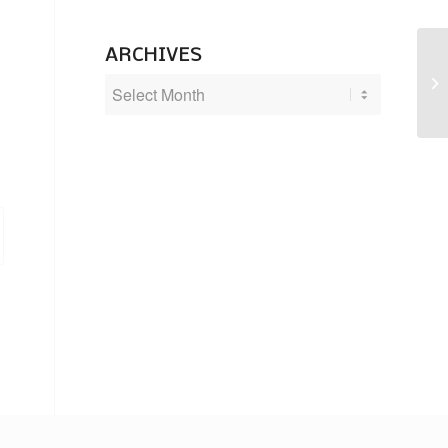
ARCHIVES
Ka