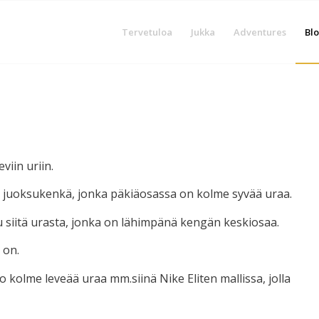
Tervetuloa
Jukka
Adventures
Blo
viin uriin.
nen juoksukenkä, jonka päkiäosassa on kolme syvää uraa.
uu siitä urasta, jonka on lähimpänä kengän keskiosaa.
 on.
kolme leveää uraa mm.siinä Nike Eliten mallissa, jolla