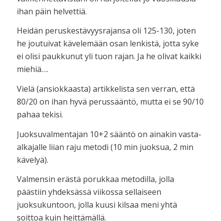
ihan päin helvettiä.
Heidän peruskestävyysrajansa oli 125-130, joten
he joutuivat kävelemään osan lenkistä, jotta syke
ei olisi paukkunut yli tuon rajan. Ja he olivat kaikki
miehiä….
Vielä (ansiokkaasta) artikkelista sen verran, että
80/20 on ihan hyvä perussääntö, mutta ei se 90/10
pahaa tekisi.
Juoksuvalmentajan 10+2 sääntö on ainakin vasta-
alkajalle liian raju metodi (10 min juoksua, 2 min
kävelyä).
Valmensin erästä porukkaa metodilla, jolla
päästiin yhdeksässä viikossa sellaiseen
juoksukuntoon, jolla kuusi kilsaa meni yhtä
soittoa kuin heittämällä.