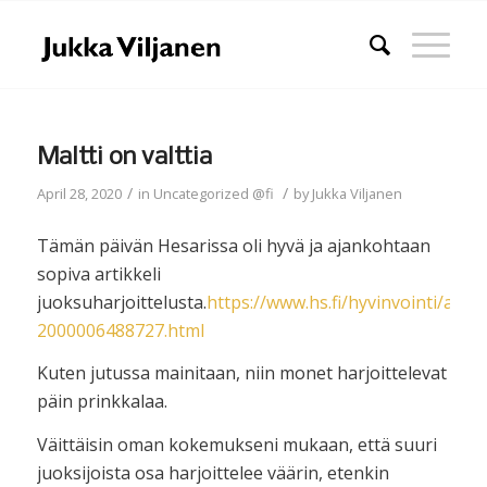
Maltti on valttia
/
/
April 28, 2020
in
Uncategorized @fi
by
Jukka Viljanen
Tämän päivän Hesarissa oli hyvä ja ajankohtaan
sopiva artikkeli
juoksuharjoittelusta.
https://www.hs.fi/hyvinvointi/art-
2000006488727.html
Kuten jutussa mainitaan, niin monet harjoittelevat
päin prinkkalaa.
Väittäisin oman kokemukseni mukaan, että suuri
juoksijoista osa harjoittelee väärin, etenkin