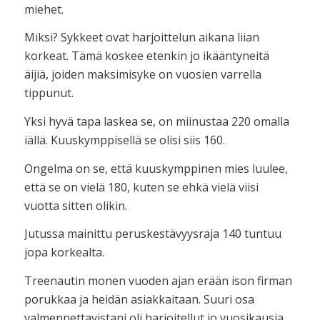
miehet.
Miksi? Sykkeet ovat harjoittelun aikana liian
korkeat. Tämä koskee etenkin jo ikääntyneitä
äijiä, joiden maksimisyke on vuosien varrella
tippunut.
Yksi hyvä tapa laskea se, on miinustaa 220 omalla
iällä. Kuuskymppisellä se olisi siis 160.
Ongelma on se, että kuuskymppinen mies luulee,
että se on vielä 180, kuten se ehkä vielä viisi
vuotta sitten olikin.
Jutussa mainittu peruskestävyysraja 140 tuntuu
jopa korkealta.
Treenautin monen vuoden ajan erään ison firman
porukkaa ja heidän asiakkaitaan. Suuri osa
valmennettavistani oli harjoitellut jo vuosikausia