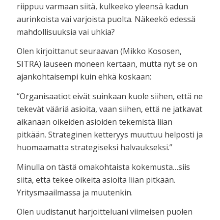
riippuu varmaan siitä, kulkeeko yleensä kadun
aurinkoista vai varjoista puolta. Näkeekö edessä
mahdollisuuksia vai uhkia?
Olen kirjoittanut seuraavan (Mikko Kososen,
SITRA) lauseen moneen kertaan, mutta nyt se on
ajankohtaisempi kuin ehkä koskaan:
“Organisaatiot eivät suinkaan kuole siihen, että ne
tekevät vääriä asioita, vaan siihen, että ne jatkavat
aikanaan oikeiden asioiden tekemistä liian
pitkään. Strateginen ketteryys muuttuu helposti ja
huomaamatta strategiseksi halvaukseksi.”
Minulla on tästä omakohtaista kokemusta…siis
siitä, että tekee oikeita asioita liian pitkään.
Yritysmaailmassa ja muutenkin.
Olen uudistanut harjoitteluani viimeisen puolen