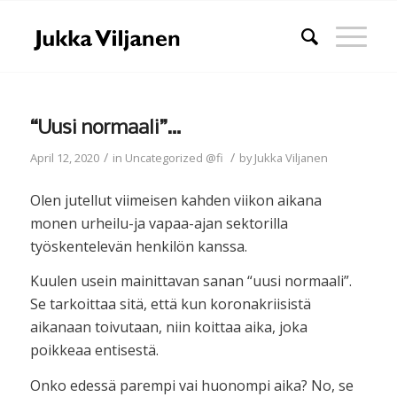
“Uusi normaali”…
/
/
April 12, 2020
in
Uncategorized @fi
by
Jukka Viljanen
Olen jutellut viimeisen kahden viikon aikana
monen urheilu-ja vapaa-ajan sektorilla
työskentelevän henkilön kanssa.
Kuulen usein mainittavan sanan “uusi normaali”.
Se tarkoittaa sitä, että kun koronakriisistä
aikanaan toivutaan, niin koittaa aika, joka
poikkeaa entisestä.
Onko edessä parempi vai huonompi aika? No, se