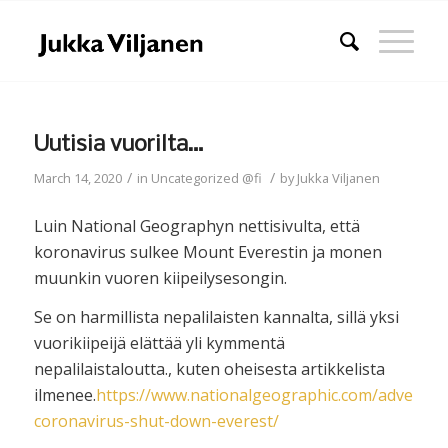
Uutisia vuorilta…
/
/
March 14, 2020
in
Uncategorized @fi
by
Jukka Viljanen
Luin National Geographyn nettisivulta, että
koronavirus sulkee Mount Everestin ja monen
muunkin vuoren kiipeilysesongin.
Se on harmillista nepalilaisten kannalta, sillä yksi
vuorikiipeijä elättää yli kymmentä
nepalilaistaloutta., kuten oheisesta artikkelista
ilmenee.
https://www.nationalgeographic.com/adventure
coronavirus-shut-down-everest/