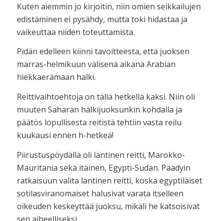
Kuten aiemmin jo kirjoitin, niin omien seikkailujen
edistäminen ei pysähdy, mutta toki hidastaa ja
vaikeuttaa niiden toteuttamista.
Pidän edelleen kiinni tavoitteesta, että juoksen
marras-helmikuun välisenä aikana Arabian
hiekkaerämaan halki.
Reittivaihtoehtoja on tällä hetkellä kaksi. Niin oli
muuten Saharan halkijuoksunkin kohdalla ja
päätös lopullisesta reitistä tehtiin vasta reilu
kuukausi ennen h-hetkeä!
Piirustuspöydällä oli läntinen reitti, Marokko-
Mauritania sekä itäinen, Egypti-Sudan. Päädyin
ratkaisuun valita läntinen reitti, koska egyptiläiset
sotilasviranomaiset halusivat varata itselleen
oikeuden keskeyttää juoksu, mikäli he katsoisivat
sen aiheelliseksi.