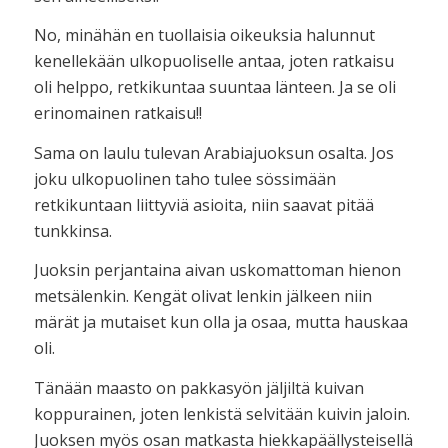
No, minähän en tuollaisia oikeuksia halunnut
kenellekään ulkopuoliselle antaa, joten ratkaisu
oli helppo, retkikuntaa suuntaa länteen. Ja se oli
erinomainen ratkaisu!!
Sama on laulu tulevan Arabiajuoksun osalta. Jos
joku ulkopuolinen taho tulee sössimään
retkikuntaan liittyviä asioita, niin saavat pitää
tunkkinsa.
Juoksin perjantaina aivan uskomattoman hienon
metsälenkin. Kengät olivat lenkin jälkeen niin
märät ja mutaiset kun olla ja osaa, mutta hauskaa
oli.
Tänään maasto on pakkasyön jäljiltä kuivan
koppurainen, joten lenkistä selvitään kuivin jaloin.
Juoksen myös osan matkasta hiekkapäällysteisellä