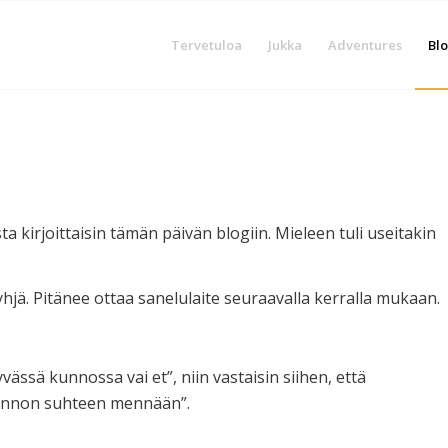
Tervetuloa
Jukka
Adventures
Blo
ta kirjoittaisin tämän päivän blogiin. Mieleen tuli useitakin
tyhjä. Pitänee ottaa sanelulaite seuraavalla kerralla mukaan.
yvässä kunnossa vai et”, niin vastaisin siihen, että
kunnon suhteen mennään”.