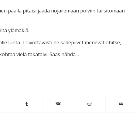
 mäen päällä pitäisi jäädä nojailemaan polviin tai sitomaan
itä ylämäkiä.
e lunta. Toivottavasti ne sadepilvet menevät ohitse,
 kohtaa vielä takatalvi. Saas nähdä…