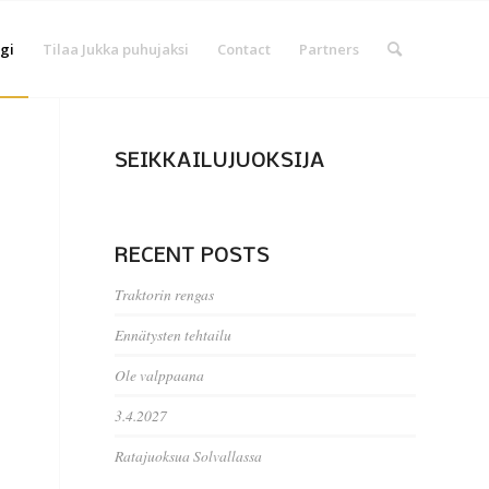
gi
Tilaa Jukka puhujaksi
Contact
Partners
SEIKKAILUJUOKSIJA
RECENT POSTS
Traktorin rengas
Ennätysten tehtailu
Ole valppaana
3.4.2027
Ratajuoksua Solvallassa