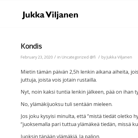
Kondis
/
/
February 23, 2020
in
Uncategorized @fi
by
Jukka Viljanen
Mietin tämän päivän 2,5h lenkin aikana aiheita, jois
juttuja, joista vois jotain rustailla.
Nyt, noin kaksi tuntia lenkin jälkeen, pää on ihan 
No, ylämäkijuoksu tuli sentään mieleen.
Jos joku kysyisi minulta, että “mistä tiedät oletko h
“juoksemalla pari tuttua ylämäkeä tiedän, missä 
Juoksin tänään ylämäkiä. Ja paljon.