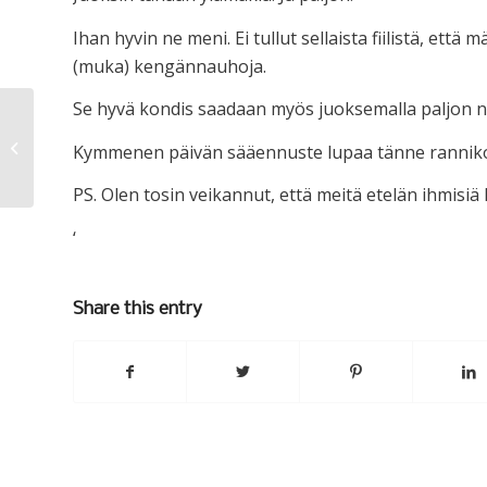
Ihan hyvin ne meni. Ei tullut sellaista fiilistä, että
(muka) kengännauhoja.
Se hyvä kondis saadaan myös juoksemalla paljon ni
Pientä edistymistä
Kymmenen päivän sääennuste lupaa tänne rannikoll
PS. Olen tosin veikannut, että meitä etelän ihmisiä
‘
Share this entry