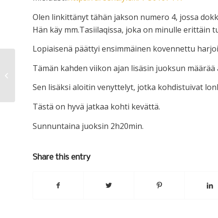
Olen linkittänyt tähän jakson numero 4, jossa dokk
Hän käy mm.Tasiilaqissa, joka on minulle erittäin t
Lopiaisenä päättyi ensimmäinen kovennettu harjoitu
Tämän kahden viikon ajan lisäsin juoksun määrää 
Talousuutisia
Sen lisäksi aloitin venyttelyt, jotka kohdistuivat lo
Tästä on hyvä jatkaa kohti kevättä.
Sunnuntaina juoksin 2h20min.
Share this entry