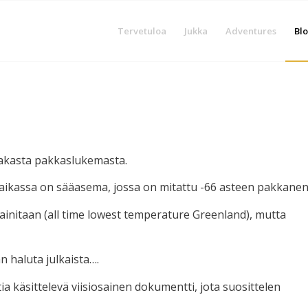
Tervetuloa
Jukka
Adventures
Blo
psakasta pakkaslukemasta.
ikassa on sääasema, jossa on mitattu -66 asteen pakkanen
initaan (all time lowest temperature Greenland), mutta
n haluta julkaista….
a käsittelevä viisiosainen dokumentti, jota suosittelen