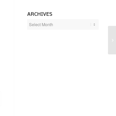
.
ARCHIVES
Ne