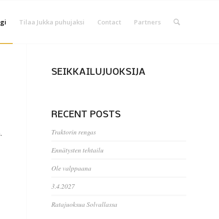
gi
Tilaa Jukka puhujaksi
Contact
Partners
SEIKKAILUJUOKSIJA
RECENT POSTS
Traktorin rengas
.
Ennätysten tehtailu
Ole valppaana
3.4.2027
Ratajuoksua Solvallassa