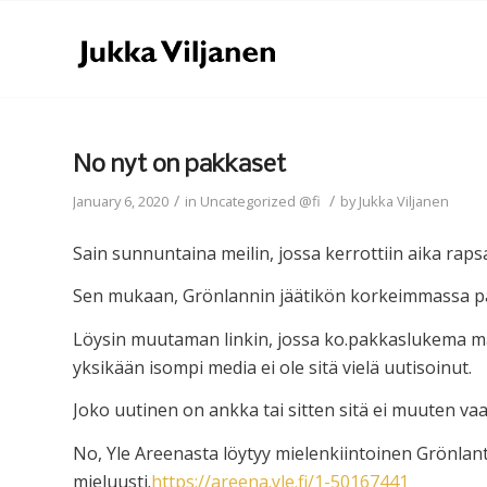
No nyt on pakkaset
/
/
January 6, 2020
in
Uncategorized @fi
by
Jukka Viljanen
Sain sunnuntaina meilin, jossa kerrottiin aika ra
Sen mukaan, Grönlannin jäätikön korkeimmassa pa
Löysin muutaman linkin, jossa ko.pakkaslukema ma
yksikään isompi media ei ole sitä vielä uutisoinut.
Joko uutinen on ankka tai sitten sitä ei muuten vaa
No, Yle Areenasta löytyy mielenkiintoinen Grönlanti
mieluusti.
https://areena.yle.fi/1-50167441