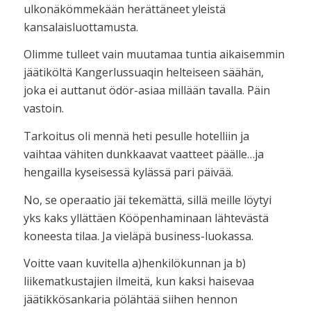
ulkonäkömmekään herättäneet yleistä
kansalaisluottamusta.
Olimme tulleet vain muutamaa tuntia aikaisemmin
jäätiköltä Kangerlussuaqin helteiseen säähän,
joka ei auttanut ödör-asiaa millään tavalla. Päin
vastoin.
Tarkoitus oli mennä heti pesulle hotelliin ja
vaihtaa vähiten dunkkaavat vaatteet päälle…ja
hengailla kyseisessä kylässä pari päivää.
No, se operaatio jäi tekemättä, sillä meille löytyi
yks kaks yllättäen Kööpenhaminaan lähtevästä
koneesta tilaa. Ja vieläpä business-luokassa.
Voitte vaan kuvitella a)henkilökunnan ja b)
liikematkustajien ilmeitä, kun kaksi haisevaa
jäätikkösankaria pölähtää siihen hennon