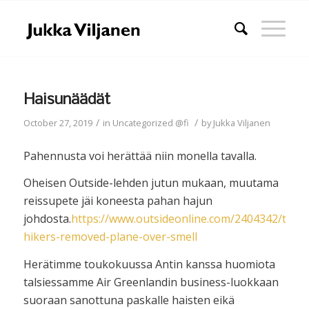
Haisunäädät
/
/
October 27, 2019
in
Uncategorized @fi
by
Jukka Viljanen
Pahennusta voi herättää niin monella tavalla.
Oheisen Outside-lehden jutun mukaan, muutama
reissupete jäi koneesta pahan hajun
johdosta.
https://www.outsideonline.com/2404342/thru-
hikers-removed-plane-over-smell
Herätimme toukokuussa Antin kanssa huomiota
talsiessamme Air Greenlandin business-luokkaan
suoraan sanottuna paskalle haisten eikä