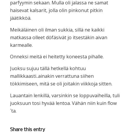
parfyymin sekaan. Mulla oli jalassa ne samat
haisevat kalsarit, jolla olin pinkonut pitkin
jäätikköä.
Meikäläinen oli ilman sukkia, sillä ne kaikki
matkassa olleet döfäsivät jo itsestäkin aivan
karmealle.
Onneksi meitä ei heitetty koneesta pihalle.
Juoksu sujuu tällä hetkellä kohtuu
mallikkaasti..ainakin verrattuna siihen
tökkimiseen, mitä se oli joitakin viikkoja sitten.
Lauantain lenkillä, varsinkin se loppuvaiheilla, tuli
juoksuun tosi hyvää lentoa. Vähän niin kuin flow
´ta.
Share this entry