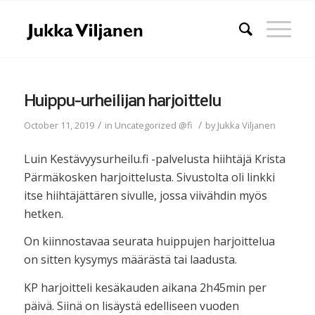
Huippu-urheilijan harjoittelu
/
/
October 11, 2019
in
Uncategorized @fi
by
Jukka Viljanen
Luin Kestävyysurheilu.fi -palvelusta hiihtäjä Krista
Pärmäkosken harjoittelusta. Sivustolta oli linkki
itse hiihtäjättären sivulle, jossa viivähdin myös
hetken.
On kiinnostavaa seurata huippujen harjoittelua
on sitten kysymys määrästä tai laadusta.
KP harjoitteli kesäkauden aikana 2h45min per
päivä. Siinä on lisäystä edelliseen vuoden