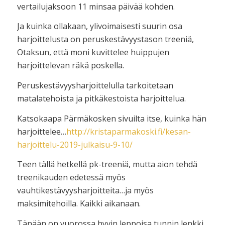
vertailujaksoon 11 minsaa päivää kohden.
Ja kuinka ollakaan, ylivoimaisesti suurin osa
harjoittelusta on peruskestävyystason treeniä,
Otaksun, että moni kuvittelee huippujen
harjoittelevan räkä poskella.
Peruskestävyysharjoittelulla tarkoitetaan
matalatehoista ja pitkäkestoista harjoittelua.
Katsokaapa Pärmäkosken sivuilta itse, kuinka hän
harjoittelee…
http://kristaparmakoski.fi/kesan-
harjoittelu-2019-julkaisu-9-10/
Teen tällä hetkellä pk-treeniä, mutta aion tehdä
treenikauden edetessä myös
vauhtikestävyysharjoitteita…ja myös
maksimitehoilla. Kaikki aikanaan.
Tänään on vuorossa hyvin leppoisa tunnin lenkki.