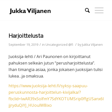
Harjoittelusta
/
/
September 19, 2019
in
Uncategorized @fi
by
Jukka Viljanen
Juoksija-lehti / Ari Paunonen on kirjoittanut
pahuksen selkeän jutun “perusharjoittelusta”.
Ihan timangia asiaa, jonka jokaisen juoksijan tulisi
lukea…ja omaksua.
https://www.juoksija-lehti.fi/syksy-saapuu-
peruskunnosta-harjoittelun-kivijalka/?
fbclid=IwAR39xSolfmY7SdYKOTUMSrip0ffgUSanx6EnI-
jjryduQiYJ_HUoulW8ixo