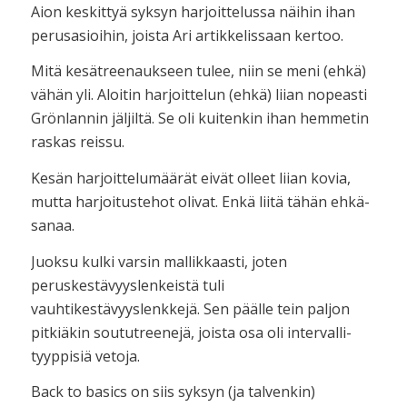
Aion keskittyä syksyn harjoittelussa näihin ihan
perusasioihin, joista Ari artikkelissaan kertoo.
Mitä kesätreenaukseen tulee, niin se meni (ehkä)
vähän yli. Aloitin harjoittelun (ehkä) liian nopeasti
Grönlannin jäljiltä. Se oli kuitenkin ihan hemmetin
raskas reissu.
Kesän harjoittelumäärät eivät olleet liian kovia,
mutta harjoitustehot olivat. Enkä liitä tähän ehkä-
sanaa.
Juoksu kulki varsin mallikkaasti, joten
peruskestävyyslenkeistä tuli
vauhtikestävyyslenkkejä. Sen päälle tein paljon
pitkiäkin soututreenejä, joista osa oli intervalli-
tyyppisiä vetoja.
Back to basics on siis syksyn (ja talvenkin)