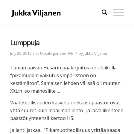
Lumppuja
/
/
July 29, 2019
in
Uncategorized @fi
by
Jukka Viljanen
Tämän päivän Hesarin pääkirjoitus on otsikolla
“pikamuodin vaikutus ympäristöön on
kestämätön”. Samaisen lehden välissä oli muuten
XXL:n iso mainosliite….
Vaateteollisuuden kasvihuonekaasupäästöt ovat
yhtä suuret kuin maailman lento- ja laivaliikenteen
päästöt yhteensä kertoo HS.
Ja lehti jatkaa…”Pikamuotiteollisuus yrittää saada