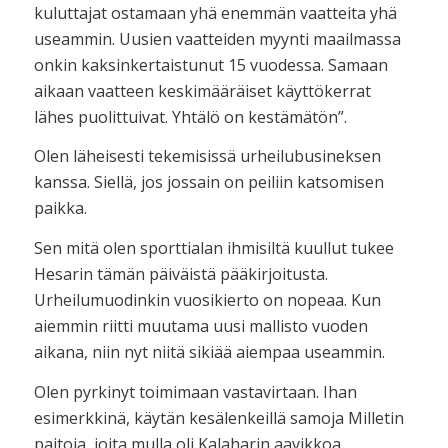
kuluttajat ostamaan yhä enemmän vaatteita yhä
useammin. Uusien vaatteiden myynti maailmassa
onkin kaksinkertaistunut 15 vuodessa. Samaan
aikaan vaatteen keskimääräiset käyttökerrat
lähes puolittuivat. Yhtälö on kestämätön”.
Olen läheisesti tekemisissä urheilubusineksen
kanssa. Siellä, jos jossain on peiliin katsomisen
paikka.
Sen mitä olen sporttialan ihmisiltä kuullut tukee
Hesarin tämän päiväistä pääkirjoitusta.
Urheilumuodinkin vuosikierto on nopeaa. Kun
aiemmin riitti muutama uusi mallisto vuoden
aikana, niin nyt niitä sikiää aiempaa useammin.
Olen pyrkinyt toimimaan vastavirtaan. Ihan
esimerkkinä, käytän kesälenkeillä samoja Milletin
paitoja, joita mulla oli Kalaharin aavikkoa