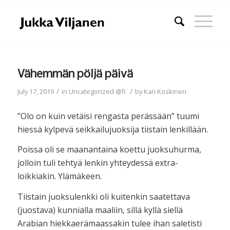
Vähemmän pöljä päivä
/
/
July 17, 2019
in
Uncategorized @fi
by
Kari Koskinen
”Olo on kuin vetäisi rengasta perässään” tuumi
hiessä kylpevä seikkailujuoksija tiistain lenkillään.
Poissa oli se maanantaina koettu juoksuhurma,
jolloin tuli tehtyä lenkin yhteydessä extra-
loikkiakin. Ylämäkeen.
Tiistain juoksulenkki oli kuitenkin saatettava
(juostava) kunnialla maaliin, sillä kyllä siellä
Arabian hiekkaerämaassakin tulee ihan saletisti